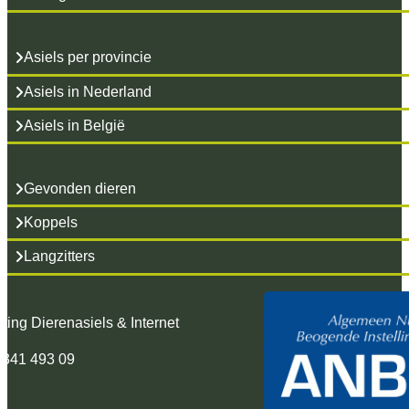
Asiels per provincie
Asiels in Nederland
Asiels in België
Gevonden dieren
Koppels
Langzitters
hting Dierenasiels & Internet
 341 493 09