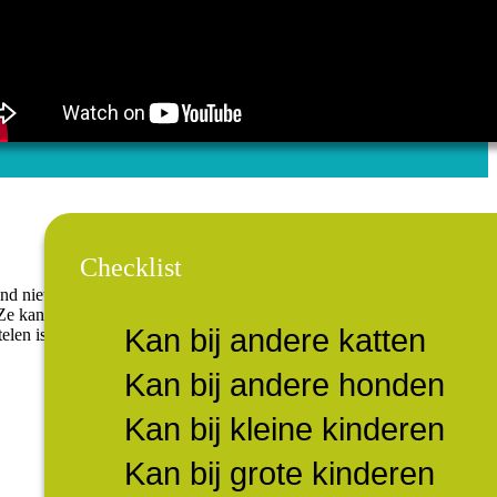
Checklist
nd niet
 Ze kan
Kan bij andere katten
elen is
Kan bij andere honden
Kan bij kleine kinderen
Kan bij grote kinderen