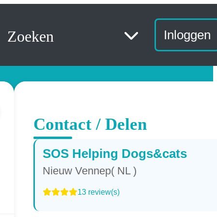
Zoeken
Inloggen
Contact / Delen
SOS Helping Dogs&cats
Nieuw Vennep( NL )
13 review(s)