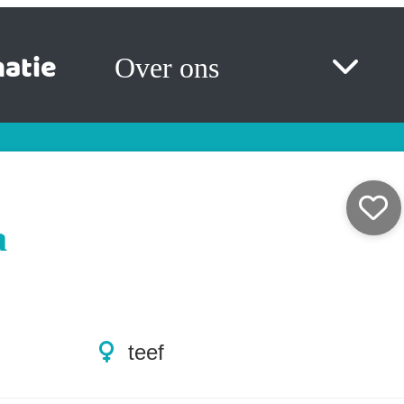
atie
Over ons
a
teef