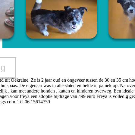
ug
nd uit Oekraïne. Ze is 2 jaar oud en ongeveer tussen de 30 en 35 cm h
uisbaas. De eigenaar was in alle staten en belde in paniek op. Na over
delijk , kan met andere honden , katten en kinderen overweg. Een ideale
gen voor freya een adoptie bijdrage van 499 euro Freya is volledig gezo
gs.com. Tel 06 15614759