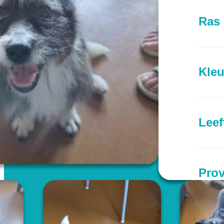
Ras
Kleu
Leef
Prov