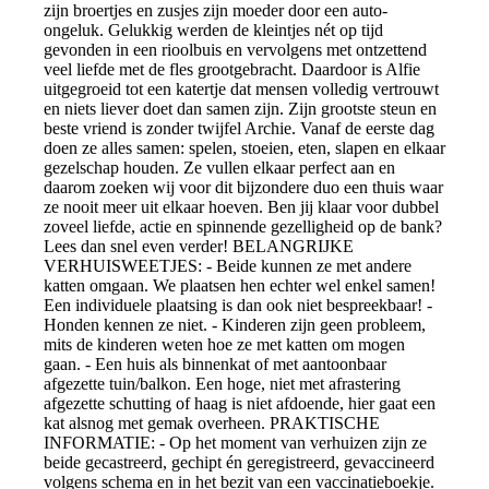
zijn broertjes en zusjes zijn moeder door een auto-
ongeluk. Gelukkig werden de kleintjes nét op tijd
gevonden in een rioolbuis en vervolgens met ontzettend
veel liefde met de fles grootgebracht. Daardoor is Alfie
uitgegroeid tot een katertje dat mensen volledig vertrouwt
en niets liever doet dan samen zijn. Zijn grootste steun en
beste vriend is zonder twijfel Archie. Vanaf de eerste dag
doen ze alles samen: spelen, stoeien, eten, slapen en elkaar
gezelschap houden. Ze vullen elkaar perfect aan en
daarom zoeken wij voor dit bijzondere duo een thuis waar
ze nooit meer uit elkaar hoeven. Ben jij klaar voor dubbel
zoveel liefde, actie en spinnende gezelligheid op de bank?
Lees dan snel even verder! BELANGRIJKE
VERHUISWEETJES: - Beide kunnen ze met andere
katten omgaan. We plaatsen hen echter wel enkel samen!
Een individuele plaatsing is dan ook niet bespreekbaar! -
Honden kennen ze niet. - Kinderen zijn geen probleem,
mits de kinderen weten hoe ze met katten om mogen
gaan. - Een huis als binnenkat of met aantoonbaar
afgezette tuin/balkon. Een hoge, niet met afrastering
afgezette schutting of haag is niet afdoende, hier gaat een
kat alsnog met gemak overheen. PRAKTISCHE
INFORMATIE: - Op het moment van verhuizen zijn ze
beide gecastreerd, gechipt én geregistreerd, gevaccineerd
volgens schema en in het bezit van een vaccinatieboekje.