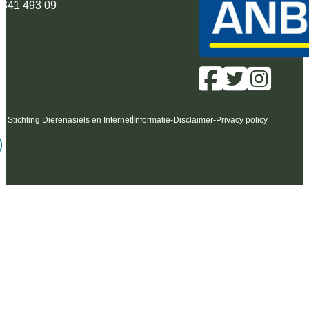
 341 493 09
6 Stichting Dierenasiels en Internet
Informatie
-
Disclaimer
-
Privacy policy