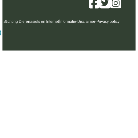
6 Stichting Dierenasiels en Internet
Informatie
-
Disclaimer
-
Privacy policy