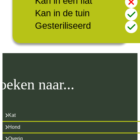
Kan in een flat
Kan in de tuin
Gesteriliseerd
oeken naar...
Kat
Hond
Overig