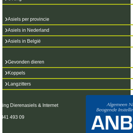
Asiels per provincie
Asiels in Nederland
Asiels in België
Gevonden dieren
Koppels
Langzitters
hting Dierenasiels & Internet
 341 493 09