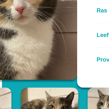
Ras
Leef
Prov