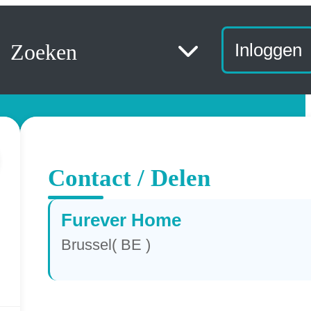
Zoeken
Inloggen
Contact / Delen
Furever Home
Brussel( BE )