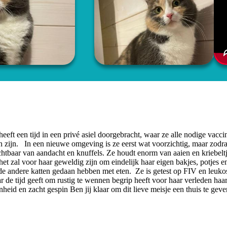
eeft een tijd in een privé asiel doorgebracht, waar ze alle nodige vacci
en zijn. In een nieuwe omgeving is ze eerst wat voorzichtig, maar zodra
zichtbaar van aandacht en knuffels. Ze houdt enorm van aaien en kriebelt
et zal voor haar geweldig zijn om eindelijk haar eigen bakjes, potjes e
 de andere katten gedaan hebben met eten. Ze is getest op FIV en leuk
ar de tijd geeft om rustig te wennen begrip heeft voor haar verleden haa
eid en zacht gespin Ben jij klaar om dit lieve meisje een thuis te gev