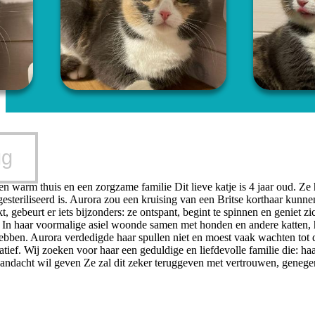
ug
n warm thuis en een zorgzame familie Dit lieve katje is 4 jaar oud. Ze h
gesteriliseerd is. Aurora zou een kruising van een Britse korthaar kunn
t, gebeurt er iets bijzonders: ze ontspant, begint te spinnen en geniet 
s. In haar voormalige asiel woonde samen met honden en andere katten, h
hebben. Aurora verdedigde haar spullen niet en moest vaak wachten tot
gatief. Wij zoeken voor haar een geduldige en liefdevolle familie die: ha
aandacht wil geven Ze zal dit zeker teruggeven met vertrouwen, genegenh