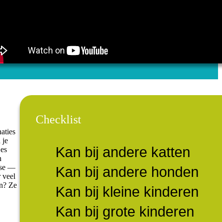
Checklist
naties
 je
Kan bij andere katten
jes
n
ose —
Kan bij andere honden
r veel
en? Ze
Kan bij kleine kinderen
Kan bij grote kinderen