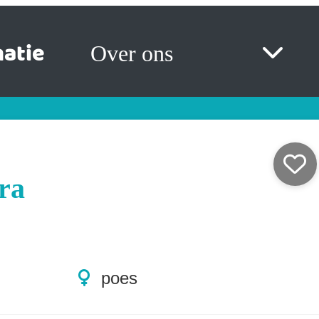
atie
Over ons
ra
poes