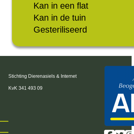
Kan in een flat
Kan in de tuin
Gesteriliseerd
Stichting Dierenasiels & Internet
KvK 341 493 09