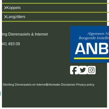
Koppels
Langzitters
hting Dierenasiels & Internet
 341 493 09
6 Stichting Dierenasiels en Internet
Informatie
-
Disclaimer
-
Privacy policy