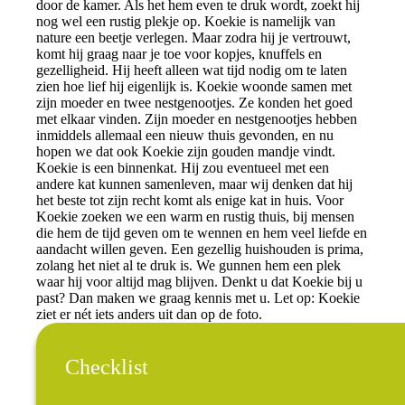
door de kamer. Als het hem even te druk wordt, zoekt hij
nog wel een rustig plekje op. Koekie is namelijk van
nature een beetje verlegen. Maar zodra hij je vertrouwt,
komt hij graag naar je toe voor kopjes, knuffels en
gezelligheid. Hij heeft alleen wat tijd nodig om te laten
zien hoe lief hij eigenlijk is. Koekie woonde samen met
zijn moeder en twee nestgenootjes. Ze konden het goed
met elkaar vinden. Zijn moeder en nestgenootjes hebben
inmiddels allemaal een nieuw thuis gevonden, en nu
hopen we dat ook Koekie zijn gouden mandje vindt.
Koekie is een binnenkat. Hij zou eventueel met een
andere kat kunnen samenleven, maar wij denken dat hij
het beste tot zijn recht komt als enige kat in huis. Voor
Koekie zoeken we een warm en rustig thuis, bij mensen
die hem de tijd geven om te wennen en hem veel liefde en
aandacht willen geven. Een gezellig huishouden is prima,
zolang het niet al te druk is. We gunnen hem een plek
waar hij voor altijd mag blijven. Denkt u dat Koekie bij u
past? Dan maken we graag kennis met u. Let op: Koekie
ziet er nét iets anders uit dan op de foto.
Checklist