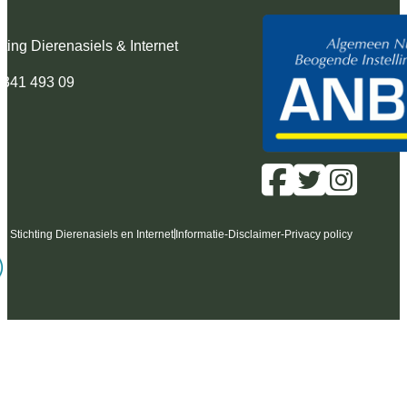
hting Dierenasiels & Internet
 341 493 09
6 Stichting Dierenasiels en Internet
Informatie
-
Disclaimer
-
Privacy policy