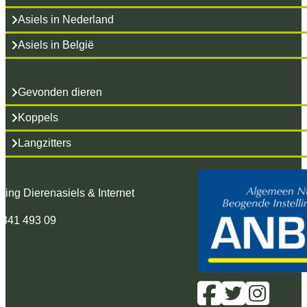
Asiels in Nederland
Asiels in België
Gevonden dieren
Koppels
Langzitters
hting Dierenasiels & Internet
 341 493 09