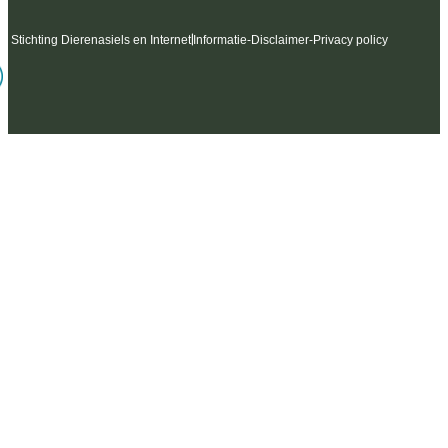
6 Stichting Dierenasiels en Internet
Informatie
-
Disclaimer
-
Privacy policy