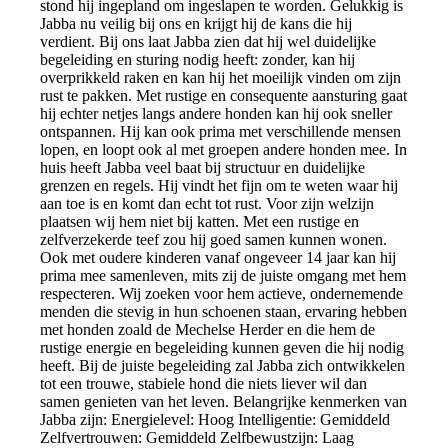
stond hij ingepland om ingeslapen te worden. Gelukkig is
Jabba nu veilig bij ons en krijgt hij de kans die hij
verdient. Bij ons laat Jabba zien dat hij wel duidelijke
begeleiding en sturing nodig heeft: zonder, kan hij
overprikkeld raken en kan hij het moeilijk vinden om zijn
rust te pakken. Met rustige en consequente aansturing gaat
hij echter netjes langs andere honden kan hij ook sneller
ontspannen. Hij kan ook prima met verschillende mensen
lopen, en loopt ook al met groepen andere honden mee. In
huis heeft Jabba veel baat bij structuur en duidelijke
grenzen en regels. Hij vindt het fijn om te weten waar hij
aan toe is en komt dan echt tot rust. Voor zijn welzijn
plaatsen wij hem niet bij katten. Met een rustige en
zelfverzekerde teef zou hij goed samen kunnen wonen.
Ook met oudere kinderen vanaf ongeveer 14 jaar kan hij
prima mee samenleven, mits zij de juiste omgang met hem
respecteren. Wij zoeken voor hem actieve, ondernemende
menden die stevig in hun schoenen staan, ervaring hebben
met honden zoald de Mechelse Herder en die hem de
rustige energie en begeleiding kunnen geven die hij nodig
heeft. Bij de juiste begeleiding zal Jabba zich ontwikkelen
tot een trouwe, stabiele hond die niets liever wil dan
samen genieten van het leven. Belangrijke kenmerken van
Jabba zijn: Energielevel: Hoog Intelligentie: Gemiddeld
Zelfvertrouwen: Gemiddeld Zelfbewustzijn: Laag