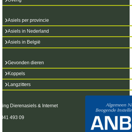
Asiels per provincie
Asiels in Nederland
Asiels in België
Gevonden dieren
Koppels
Langzitters
hting Dierenasiels & Internet
 341 493 09