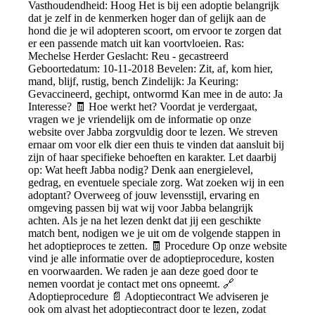
Vasthoudendheid: Hoog Het is bij een adoptie belangrijk
dat je zelf in de kenmerken hoger dan of gelijk aan de
hond die je wil adopteren scoort, om ervoor te zorgen dat
er een passende match uit kan voortvloeien. Ras:
Mechelse Herder Geslacht: Reu - gecastreerd
Geboortedatum: 10-11-2018 Bevelen: Zit, af, kom hier,
mand, blijf, rustig, bench Zindelijk: Ja Keuring:
Gevaccineerd, gechipt, ontwormd Kan mee in de auto: Ja
Interesse? 🧾 Hoe werkt het? Voordat je verdergaat,
vragen we je vriendelijk om de informatie op onze
website over Jabba zorgvuldig door te lezen. We streven
ernaar om voor elk dier een thuis te vinden dat aansluit bij
zijn of haar specifieke behoeften en karakter. Let daarbij
op: Wat heeft Jabba nodig? Denk aan energielevel,
gedrag, en eventuele speciale zorg. Wat zoeken wij in een
adoptant? Overweeg of jouw levensstijl, ervaring en
omgeving passen bij wat wij voor Jabba belangrijk
achten. Als je na het lezen denkt dat jij een geschikte
match bent, nodigen we je uit om de volgende stappen in
het adoptieproces te zetten. 🧾 Procedure Op onze website
vind je alle informatie over de adoptieprocedure, kosten
en voorwaarden. We raden je aan deze goed door te
nemen voordat je contact met ons opneemt. 🔗
Adoptieprocedure 📄 Adoptiecontract We adviseren je
ook om alvast het adoptiecontract door te lezen, zodat