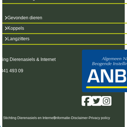
Gevonden dieren
Koppels
Langzitters
hting Dierenasiels & Internet
 341 493 09
6 Stichting Dierenasiels en Internet
Informatie
-
Disclaimer
-
Privacy policy