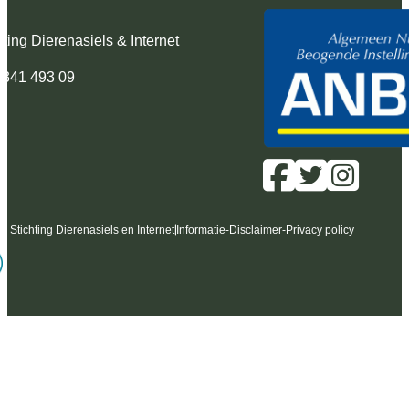
hting Dierenasiels & Internet
 341 493 09
6 Stichting Dierenasiels en Internet
Informatie
-
Disclaimer
-
Privacy policy