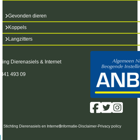
Gevonden dieren
Koppels
Langzitters
hting Dierenasiels & Internet
 341 493 09
6 Stichting Dierenasiels en Internet
Informatie
-
Disclaimer
-
Privacy policy