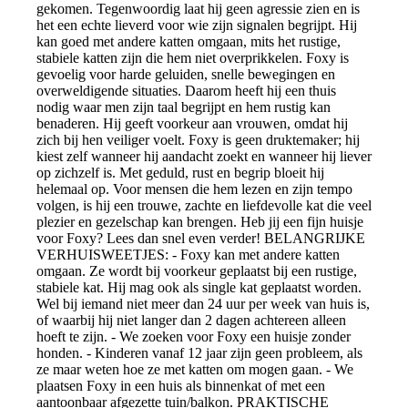
gekomen. Tegenwoordig laat hij geen agressie zien en is
het een echte lieverd voor wie zijn signalen begrijpt. Hij
kan goed met andere katten omgaan, mits het rustige,
stabiele katten zijn die hem niet overprikkelen. Foxy is
gevoelig voor harde geluiden, snelle bewegingen en
overweldigende situaties. Daarom heeft hij een thuis
nodig waar men zijn taal begrijpt en hem rustig kan
benaderen. Hij geeft voorkeur aan vrouwen, omdat hij
zich bij hen veiliger voelt. Foxy is geen druktemaker; hij
kiest zelf wanneer hij aandacht zoekt en wanneer hij liever
op zichzelf is. Met geduld, rust en begrip bloeit hij
helemaal op. Voor mensen die hem lezen en zijn tempo
volgen, is hij een trouwe, zachte en liefdevolle kat die veel
plezier en gezelschap kan brengen. Heb jij een fijn huisje
voor Foxy? Lees dan snel even verder! BELANGRIJKE
VERHUISWEETJES: - Foxy kan met andere katten
omgaan. Ze wordt bij voorkeur geplaatst bij een rustige,
stabiele kat. Hij mag ook als single kat geplaatst worden.
Wel bij iemand niet meer dan 24 uur per week van huis is,
of waarbij hij niet langer dan 2 dagen achtereen alleen
hoeft te zijn. - We zoeken voor Foxy een huisje zonder
honden. - Kinderen vanaf 12 jaar zijn geen probleem, als
ze maar weten hoe ze met katten om mogen gaan. - We
plaatsen Foxy in een huis als binnenkat of met een
aantoonbaar afgezette tuin/balkon. PRAKTISCHE