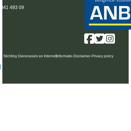
 341 493 09
6 Stichting Dierenasiels en Internet
Informatie
-
Disclaimer
-
Privacy policy