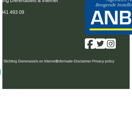
hting Dierenasiels & Internet
 341 493 09
6 Stichting Dierenasiels en Internet
Informatie
-
Disclaimer
-
Privacy policy