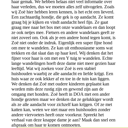
haar gemak. We hebben helaas niet veel informatie over
haar verleden, dus we moeten alles zelf uitvogelen. Zoals
wij Zoë hier hebben leren kennen, is het echt een lieverd.
Een zachtaardig hondje, die gek is op aandacht. Ze komt
graag bij je kijken en vindt aandacht heel fijn. Ze gaat
graag mee naar het bos met onze wandelaars en dan loopt
ze ook netjes mee. Fietsers en andere wandelaars geeft ze
niet zoveel om. Ook als je een andere hond tegen komt, is
Zoë niet onder de indruk. Eigenlijk een super fijne hond
om mee te wandelen. Ze kan uit enthousiasme soms wat
trekken en dat slaat dan op haar keel. Wij denken dat het
fijner voor haar is om met een Y tuig te wandelen. Echte
lange wandelingen hoeft deze dame niet meer gezien haar
leeftijd. Wat wij zoeken voor Zoë is een stabiel
huishouden waarbij ze alle aandacht en liefde krijgt. Een
huis waar ze ook lekker af en toe in de tuin kan liggen.
We denken dat Zoë met oudere kinderen geplaatst kan
worden mits deze rustig zijn en gewend zijn aan de
omgang met honden. Zoë heeft in DOA met een ander
hondje gezeten maar we denken dat ze gelukkiger wordt
als ze alle aandacht voor zichzelf kan krijgen. Of ze met
katten kan, weten we niet maar een huishouden zonder
andere viervoeters heeft onze voorkeur. Spreekt het
verhaal van deze knappe dame je aan? Maak dan snel een
afspraak om haar te komen ontmoeten.