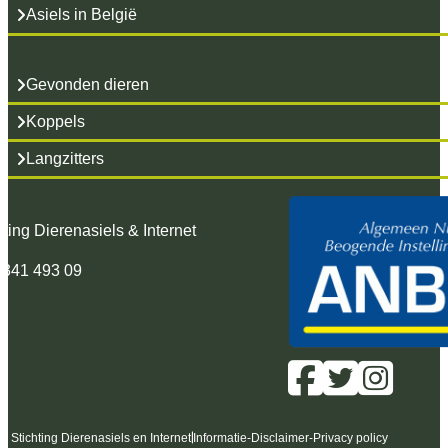
Asiels in België
Gevonden dieren
Koppels
Langzitters
hting Dierenasiels & Internet
 341 493 09
6 Stichting Dierenasiels en Internet
Informatie
-
Disclaimer
-
Privacy policy