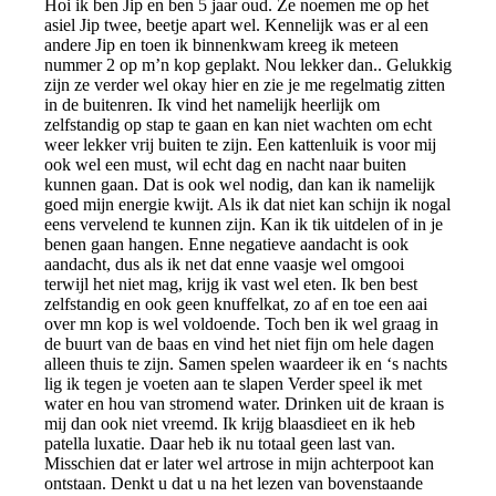
Hoi ik ben Jip en ben 5 jaar oud. Ze noemen me op het
asiel Jip twee, beetje apart wel. Kennelijk was er al een
andere Jip en toen ik binnenkwam kreeg ik meteen
nummer 2 op m’n kop geplakt. Nou lekker dan.. Gelukkig
zijn ze verder wel okay hier en zie je me regelmatig zitten
in de buitenren. Ik vind het namelijk heerlijk om
zelfstandig op stap te gaan en kan niet wachten om echt
weer lekker vrij buiten te zijn. Een kattenluik is voor mij
ook wel een must, wil echt dag en nacht naar buiten
kunnen gaan. Dat is ook wel nodig, dan kan ik namelijk
goed mijn energie kwijt. Als ik dat niet kan schijn ik nogal
eens vervelend te kunnen zijn. Kan ik tik uitdelen of in je
benen gaan hangen. Enne negatieve aandacht is ook
aandacht, dus als ik net dat enne vaasje wel omgooi
terwijl het niet mag, krijg ik vast wel eten. Ik ben best
zelfstandig en ook geen knuffelkat, zo af en toe een aai
over mn kop is wel voldoende. Toch ben ik wel graag in
de buurt van de baas en vind het niet fijn om hele dagen
alleen thuis te zijn. Samen spelen waardeer ik en ‘s nachts
lig ik tegen je voeten aan te slapen Verder speel ik met
water en hou van stromend water. Drinken uit de kraan is
mij dan ook niet vreemd. Ik krijg blaasdieet en ik heb
patella luxatie. Daar heb ik nu totaal geen last van.
Misschien dat er later wel artrose in mijn achterpoot kan
ontstaan. Denkt u dat u na het lezen van bovenstaande