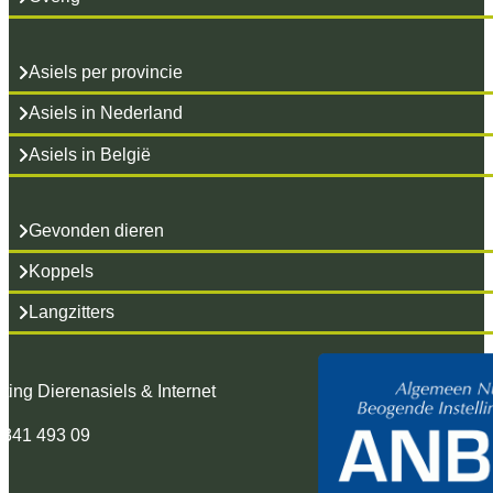
Asiels per provincie
Asiels in Nederland
Asiels in België
Gevonden dieren
Koppels
Langzitters
hting Dierenasiels & Internet
 341 493 09