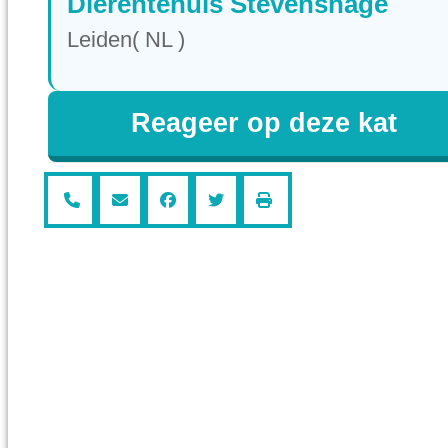
Dierentehuis Stevenshage
Leiden( NL )
Reageer op deze kat