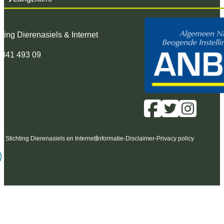
hting Dierenasiels & Internet
 341 493 09
6 Stichting Dierenasiels en Internet
Informatie
-
Disclaimer
-
Privacy policy