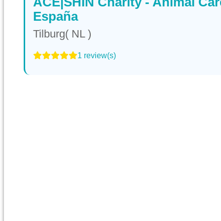
ACE|SHIN Charity - Animal Car
España
Tilburg( NL )
1 review(s)