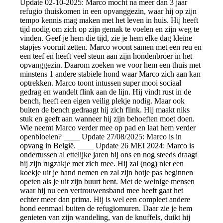
Update 02-10-2025: Marco mocht na meer dan 3 jaar
refugio thuiskomen in een opvanggezin, waar hij op zijn
tempo kennis mag maken met het leven in huis. Hij heeft
tijd nodig om zich op zijn gemak te voelen en zijn weg te
vinden. Geef je hem die tijd, zie je hem elke dag kleine
stapjes vooruit zetten. Marco woont samen met een reu en
een teef en heeft veel steun aan zijn hondenbroer in het
opvanggezin. Daarom zoeken we voor hem een thuis met
minstens 1 andere stabiele hond waar Marco zich aan kan
optrekken. Marco toont intussen super mooi sociaal
gedrag en wandelt flink aan de lijn. Hij vindt rust in de
bench, heeft een eigen veilig plekje nodig. Maar ook
buiten de bench gedraagt hij zich flink. Hij maakt niks
stuk en geeft aan wanneer hij zijn behoeften moet doen.
Wie neemt Marco verder mee op pad en laat hem verder
openbloeien? ____ Update 27/08/2025: Marco is in
opvang in België. ____ Update 26 MEI 2024: Marco is
ondertussen al ettelijke jaren bij ons en nog steeds draagt
hij zijn rugzakje met zich mee. Hij zal (nog) niet een
koekje uit je hand nemen en zal zijn botje pas beginnen
opeten als je uit zijn buurt bent. Met de weinige mensen
waar hij nu een vertrouwensband mee heeft gaat het
echter meer dan prima. Hij is wel een compleet andere
hond eenmaal buiten de refugiomuren. Daar zie je hem
genieten van zijn wandeling, van de knuffels, duikt hij