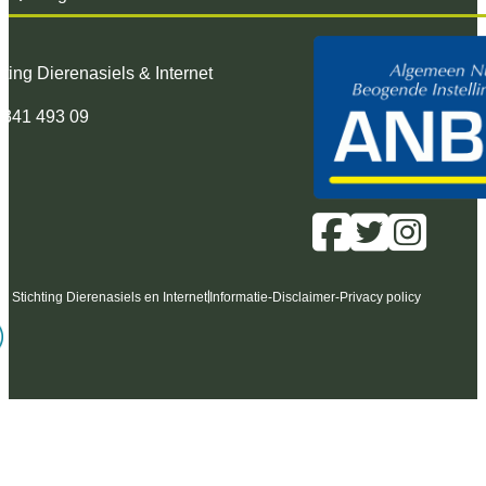
hting Dierenasiels & Internet
 341 493 09
6 Stichting Dierenasiels en Internet
Informatie
-
Disclaimer
-
Privacy policy