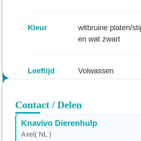
Kleur
witbruine platen/st
en wat zwart
Leeftijd
Volwassen
Provincie
Zeeland (NL)
Contact / Delen
Knavivo Dierenhulp
Axel( NL )