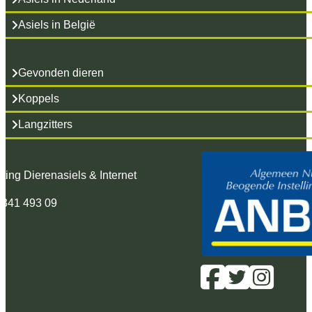
Asiels in België
Gevonden dieren
Koppels
Langzitters
hting Dierenasiels & Internet
 341 493 09