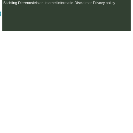
6 Stichting Dierenasiels en Internet
Informatie
-
Disclaimer
-
Privacy policy