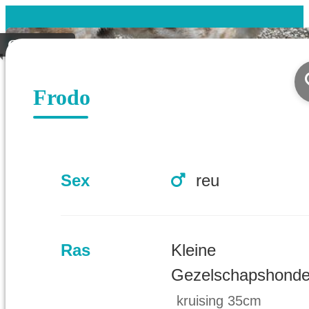
Geplaatst
Frodo
Sex
reu
Ras
Kleine
Gezelschapshond
kruising 35cm