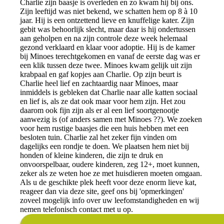
Charlie zijn baasje is overleden en zo kwam hij bij ons.
Zijn leeftijd was niet bekend, we schatten hem op 8 à 10
jaar. Hij is een ontzettend lieve en knuffelige kater. Zijn
gebit was behoorlijk slecht, maar daar is hij ondertussen
aan geholpen en na zijn controle deze week helemaal
gezond verklaard en klaar voor adoptie. Hij is de kamer
bij Minoes terechtgekomen en vanaf de eerste dag was er
een klik tussen deze twee. Minoes kwam gelijk uit zijn
krabpaal en gaf kopjes aan Charlie. Op zijn beurt is
Charlie heel lief en zachtaardig naar Minoes, maar
inmiddels is gebleken dat Charlie naar alle katten sociaal
en lief is, als ze dat ook maar voor hem zijn. Het zou
daarom ook fijn zijn als er al een lief soortgenootje
aanwezig is (of anders samen met Minoes ??). We zoeken
voor hem rustige baasjes die een huis hebben met een
besloten tuin. Charlie zal het zeker fijn vinden om
dagelijks een rondje te doen. We plaatsen hem niet bij
honden of kleine kinderen, die zijn te druk en
onvoorspelbaar, oudere kinderen, zeg 12+, moet kunnen,
zeker als ze weten hoe ze met huisdieren moeten omgaan.
Als u de geschikte plek heeft voor deze enorm lieve kat,
reageer dan via deze site, geef ons bij 'opmerkingen'
zoveel mogelijk info over uw leefomstandigheden en wij
nemen telefonisch contact met u op.