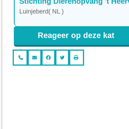
Stichting Dierenopvang 't Heer
Luinjeberd( NL )
Reageer op deze kat