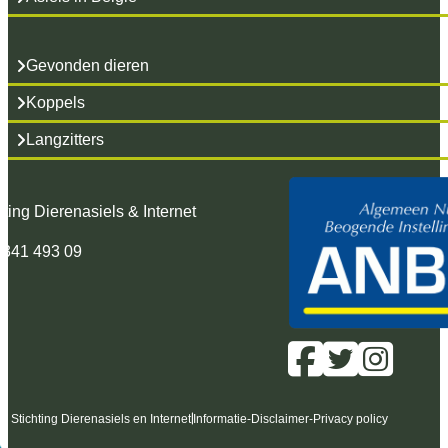
Gevonden dieren
Koppels
Langzitters
hting Dierenasiels & Internet
 341 493 09
6 Stichting Dierenasiels en Internet
Informatie
-
Disclaimer
-
Privacy policy