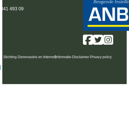
 341 493 09
6 Stichting Dierenasiels en Internet
Informatie
-
Disclaimer
-
Privacy policy