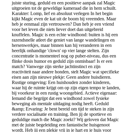
juiste sturing, geduld en een positieve aanpak zal Magic
uitgroeien tot de geweldige kameraad die in hem schuilt.
Karakter: Lomp, lief en absoluut verlegen In het begin
kijkt Magic even de kat uit de boom bij vreemden. Maar
heb je eenmaal zijn vertrouwen? Dan heb je een vriend
voor het leven die niets liever doet dan uitgebreid
knuffelen. Magic is een echte windhond: buiten is hij een
razendsnelle atleet die geniet van lange wandelingen en
hersenwerkjes, maar binnen kan hij veranderen in een
heerlijk onhandige 'clown' op vier lange stelten. Zijn
concentratie is momenteel nog op puber-niveau, dus een
flinke dosis humor en geduld zijn onmisbaar! Is er een
match? Vanwege zijn sterke jachtinstinct en zijn
reactiviteit naar andere honden, stelt Magic wat specifieke
eisen aan zijn nieuwe plekje: Geen andere huisdieren.
Rustige omgeving: Een huishouden zonder kinderen,
waar hij de ruimte krijgt om op zijn eigen tempo te landen,
bij voorkeur in een rustig woongebied. Actieve eigenaar:
Iemand die begrijpt dat een windhond zowel fysieke
beweging als mentale uitdaging nodig heeft. Geduld
&amp; Ervaring: Je bent bereid om tijd te steken in zijn
verdere socialisatie en training. Ben jij de sportieve en
geduldige match die Magic zoekt? Wij geloven dat Magic
met de juiste begeleiding een fantastische huisgenoot
wordt. Heb jij een plekje vrij in je hart en je huis voor