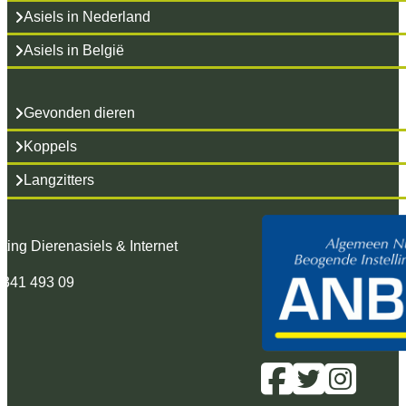
Asiels in Nederland
Asiels in België
Gevonden dieren
Koppels
Langzitters
hting Dierenasiels & Internet
 341 493 09