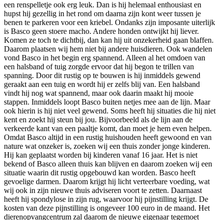
een renspelletje ook erg leuk. Dan is hij helemaal enthousiast en
hupst hij gezellig in het rond om daarna zijn kont weer tussen je
benen te parkeren voor een kriebel. Ondanks zijn imposante uiterlijk
is Basco geen stoere macho. Andere honden ontwijkt hij liever.
Komen ze toch te dichtbij, dan kan hij uit onzekerheid gaan blaffen.
Daarom plaatsen wij hem niet bij andere huisdieren. Ook wandelen
vond Basco in het begin erg spannend. Alleen al het omdoen van
een halsband of tuig zorgde ervoor dat hij begon te trillen van
spanning. Door dit rustig op te bouwen is hij inmiddels gewend
geraakt aan een tuig en wordt hij er zelfs blij van. Een halsband
vindt hij nog wat spannend, maar ook daarin maakt hij mooie
stappen. Inmiddels loopt Basco buiten netjes mee aan de lijn. Maar
ook hierin is hij niet veel gewend. Soms heeft hij situaties die hij niet
kent en zoekt hij steun bij jou. Bijvoorbeeld als de lijn aan de
verkeerde kant van een paaltje komt, dan moet je hem even helpen.
Omdat Basco altijd in een rustig huishouden heeft gewoond en van
nature wat onzeker is, zoeken wij een thuis zonder jonge kinderen.
Hij kan geplaatst worden bij kinderen vanaf 16 jaar. Het is niet
bekend of Basco alleen thuis kan blijven en daarom zoeken wij een
situatie waarin dit rustig opgebouwd kan worden. Basco heeft
gevoelige darmen. Daarom krijgt hij licht verteerbare voeding, wat
wij ook in zijn nieuwe thuis adviseren voort te zetten. Daarnaast
heeft hij spondylose in zijn rug, waarvoor hij pijnstilling krijgt. De
kosten van deze pijnstilling is ongeveer 100 euro in de maand. Het
dierenopvangcentrum zal daarom de nieuwe eigenaar tegemoet