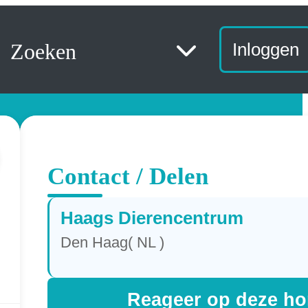
Zoeken
Inloggen
Contact / Delen
Haags Dierencentrum
Den Haag( NL )
Reageer op deze h