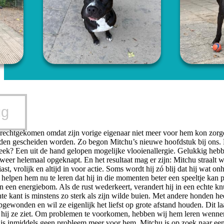
ug
terechtgekomen omdat zijn vorige eigenaar niet meer voor hem kon zorg
en gescheiden worden. Zo begon Mitchu’s nieuwe hoofdstuk bij ons. Bij
eek? Een uit de hand gelopen mogelijke vlooienallergie. Gelukkig hebb
, weer helemaal opgeknapt. En het resultaat mag er zijn: Mitchu straalt
siast, vrolijk en altijd in voor actie. Soms wordt hij zó blij dat hij wat
 helpen hem nu te leren dat hij in die momenten beter een speeltje kan 
en een energiebom. Als de rust wederkeert, verandert hij in een echte knu
hte kant is minstens zo sterk als zijn wilde buien. Met andere honden h
opgewonden en wil ze eigenlijk het liefst op grote afstand houden. Dit laa
ls hij ze ziet. Om problemen te voorkomen, hebben wij hem leren wennen
is inmiddels geen probleem meer voor hem. Mitchu is op zoek naar een 