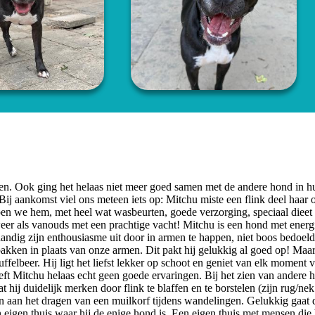
en. Ook ging het helaas niet meer goed samen met de andere hond in h
 aankomst viel ons meteen iets op: Mitchu miste een flink deel haar o
en we hem, met heel wat wasbeurten, goede verzorging, speciaal dieet
 weer als vanouds met een prachtige vacht! Mitchu is een hond met energ
 onhandig zijn enthousiasme uit door in armen te happen, niet boos bedoel
pakken in plaats van onze armen. Dit pakt hij gelukkig al goed op! Maa
ffelbeer. Hij ligt het liefst lekker op schoot en geniet van elk moment 
eeft Mitchu helaas echt geen goede ervaringen. Bij het zien van andere
t hij duidelijk merken door flink te blaffen en te borstelen (zijn rug/ne
 aan het dragen van een muilkorf tijdens wandelingen. Gelukkig gaat d
eigen thuis waar hij de enige hond is. Een eigen thuis met mensen die