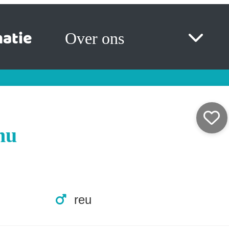
atie
Over ons
hu
reu