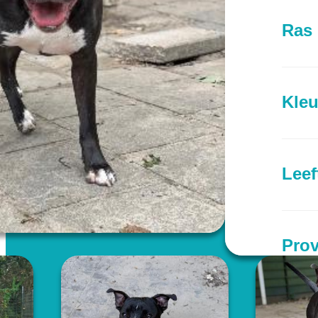
Ras
Kleu
Leef
Prov