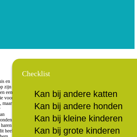
Checklist
uis en
p zijn
Kan bij andere katten
 en een
ie voor
d, maar
Kan bij andere honden
r
van
Kan bij kleine kinderen
 honden
k haren
Kan bij grote kinderen
it heel
 hem