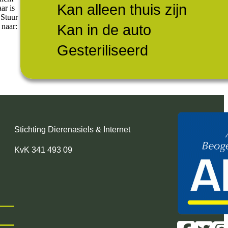
Kan alleen thuis zijn
ar is
 Stuur
Kan in de auto
 naar:
Gesteriliseerd
Stichting Dierenasiels & Internet
KvK 341 493 09