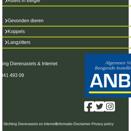
Asiels in België
Gevonden dieren
Koppels
Langzitters
hting Dierenasiels & Internet
 341 493 09
6 Stichting Dierenasiels en Internet
Informatie
-
Disclaimer
-
Privacy policy