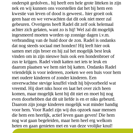
onderspit gedolven.. hij heeft een hele grote litteken in zijn
nek en wij kunnen ons voorstellen dat het bij hem een
kwestie van leven of dood is geweest.. hier groeit ook
geen haar en we verwachten dat dit ook niet meer zal
gebeuren. Overigens heeft Radel dit zelf ook helemaal
achter zich gelaten, want zo is hij! Wel zal dit mogelijk
ingesmeerd moeten worden op zonnige dagen i.v.m.
verbranding van de huid door de zon. Radel is ondanks
dat nog steeds sociaal met honden! Hij leeft hier ook
samen met zijn broer en hij zal het mogelijk best leuk
vinden om in zijn nieuwe huis ook een hondenbroer of
zus te krijgen. Radel vindt katten net iets te leuk en
daarom plaatsen we hem niet bij katten. Ondanks Radel
vriendelijk is voor iedereen, zoeken we een huis voor hem
met oudere kinderen of zonder kinderen. Een
onverwachtse stevige knuffel vindt hij bijvoorbeeld wat
vreemd. Hij doet niks hoor en laat het over zich heen
komen, maar mogelijk kent hij dit niet en moet hij nog
even doorhebben dat dit uit liefde is en er niks gebeurd.
Daarom zijn jonge kinderen mogelijk wat minder handig
voor hem. Voor Radel zijn wij dus opzoek naar mensen
die hem een heerlijk, actief leven gaan geven! Die hem
nog wat gaan begeleiden, maar hem heel erg welkom
heten en gaan genieten met en van deze vrolijke knul!