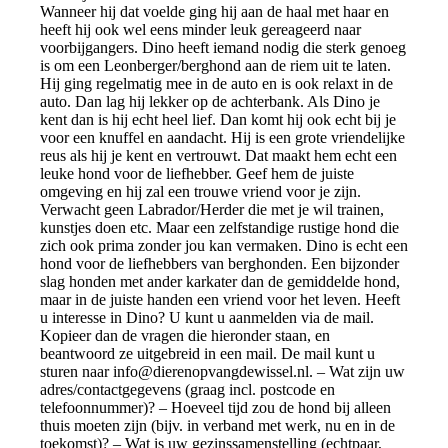
Wanneer hij dat voelde ging hij aan de haal met haar en
heeft hij ook wel eens minder leuk gereageerd naar
voorbijgangers. Dino heeft iemand nodig die sterk genoeg
is om een Leonberger/berghond aan de riem uit te laten.
Hij ging regelmatig mee in de auto en is ook relaxt in de
auto. Dan lag hij lekker op de achterbank. Als Dino je
kent dan is hij echt heel lief. Dan komt hij ook echt bij je
voor een knuffel en aandacht. Hij is een grote vriendelijke
reus als hij je kent en vertrouwt. Dat maakt hem echt een
leuke hond voor de liefhebber. Geef hem de juiste
omgeving en hij zal een trouwe vriend voor je zijn.
Verwacht geen Labrador/Herder die met je wil trainen,
kunstjes doen etc. Maar een zelfstandige rustige hond die
zich ook prima zonder jou kan vermaken. Dino is echt een
hond voor de liefhebbers van berghonden. Een bijzonder
slag honden met ander karkater dan de gemiddelde hond,
maar in de juiste handen een vriend voor het leven. Heeft
u interesse in Dino? U kunt u aanmelden via de mail.
Kopieer dan de vragen die hieronder staan, en
beantwoord ze uitgebreid in een mail. De mail kunt u
sturen naar
info@dierenopvangdewissel.nl
. – Wat zijn uw
adres/contactgegevens (graag incl. postcode en
telefoonnummer)? – Hoeveel tijd zou de hond bij alleen
thuis moeten zijn (bijv. in verband met werk, nu en in de
toekomst)? – Wat is uw gezinssamenstelling (echtpaar,