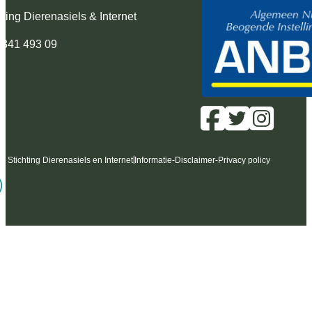
hting Dierenasiels & Internet
 341 493 09
6 Stichting Dierenasiels en Internet
Informatie
-
Disclaimer
-
Privacy policy