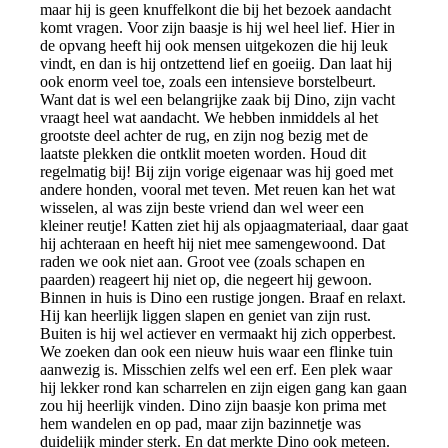
maar hij is geen knuffelkont die bij het bezoek aandacht
komt vragen. Voor zijn baasje is hij wel heel lief. Hier in
de opvang heeft hij ook mensen uitgekozen die hij leuk
vindt, en dan is hij ontzettend lief en goeiig. Dan laat hij
ook enorm veel toe, zoals een intensieve borstelbeurt.
Want dat is wel een belangrijke zaak bij Dino, zijn vacht
vraagt heel wat aandacht. We hebben inmiddels al het
grootste deel achter de rug, en zijn nog bezig met de
laatste plekken die ontklit moeten worden. Houd dit
regelmatig bij! Bij zijn vorige eigenaar was hij goed met
andere honden, vooral met teven. Met reuen kan het wat
wisselen, al was zijn beste vriend dan wel weer een
kleiner reutje! Katten ziet hij als opjaagmateriaal, daar gaat
hij achteraan en heeft hij niet mee samengewoond. Dat
raden we ook niet aan. Groot vee (zoals schapen en
paarden) reageert hij niet op, die negeert hij gewoon.
Binnen in huis is Dino een rustige jongen. Braaf en relaxt.
Hij kan heerlijk liggen slapen en geniet van zijn rust.
Buiten is hij wel actiever en vermaakt hij zich opperbest.
We zoeken dan ook een nieuw huis waar een flinke tuin
aanwezig is. Misschien zelfs wel een erf. Een plek waar
hij lekker rond kan scharrelen en zijn eigen gang kan gaan
zou hij heerlijk vinden. Dino zijn baasje kon prima met
hem wandelen en op pad, maar zijn bazinnetje was
duidelijk minder sterk. En dat merkte Dino ook meteen.