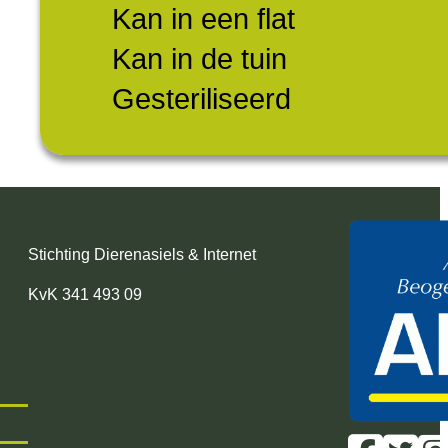
Kan in een flat
Kan in de tuin
Gesteriliseerd
Stichting Dierenasiels & Internet
KvK 341 493 09