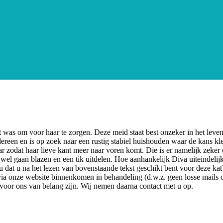
at was om voor haar te zorgen. Deze meid staat best onzeker in het leve
dereen en is op zoek naar een rustig stabiel huishouden waar de kans kle
 zodat haar lieve kant meer naar voren komt. Die is er namelijk zeker
el gaan blazen en een tik uitdelen. Hoe aanhankelijk Diva uiteindelijk
 dat u na het lezen van bovenstaande tekst geschikt bent voor deze kat
via onze website binnenkomen in behandeling (d.w.z. geen losse mails 
 voor ons van belang zijn. Wij nemen daarna contact met u op.