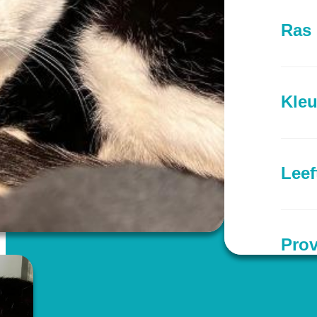
Ras
Kleu
Leef
Prov