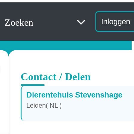
Zoeken
Inloggen
Contact / Delen
Dierentehuis Stevenshage
Leiden( NL )