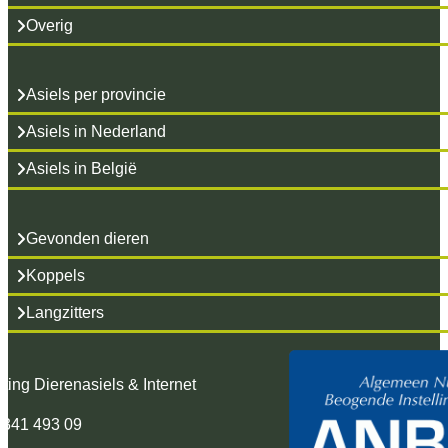
Overig
Asiels per provincie
Asiels in Nederland
Asiels in België
Gevonden dieren
Koppels
Langzitters
hting Dierenasiels & Internet
 341 493 09