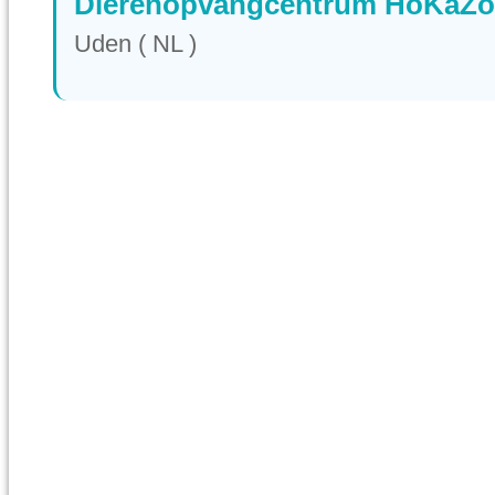
Dierenopvangcentrum HoKaZo
Uden ( NL )