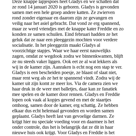
Deze knappe lapjespoes heet Gladys en we schatten dat
ze rond 14 januari 2020 is geboren. Gladys is gevonden
samen met een hele groep andere katten. Ze zwierven
rond zonder eigenaar en daarom zijn ze gevangen en
veilig naar het asiel gebracht. Dat vond ze erg spannend,
maar ze werd vriendjes met de knappe kater Freddie en zo
konden ze samen schuilen. Eind februari hadden ze het
geluk dat ze naar een pleeggezin mochten voor verdere
socialisatie. In het pleeggezin maakt Gladys al
voorzichtige stapjes. Waar we haar eerst nauwelijks
zagen, omdat ze wegdook zodra we binnenkwamen, blijft
ze nu steeds vaker liggen. Ook eet ze al wat lekkers als
wij in de kamer zijn. Aanraken is echt nog een stap te ver.
Gladys is een bescheiden poesje, ze blaast of slaat niet,
maar rent weg als ze het te spannend vindt. Zodra wij de
kamer uit zijn komt ze meer los. Via de camera zien we
haar druk in de weer met balletjes, daar kan ze fanatiek
mee spelen en de kamer door rennen. Gladys en Freddie
lopen ook vaak al kopjes gevend en met de staartjes
omhoog, samen door de kamer, erg schattig. Ze hebben
elkaar dus echt helemaal gevonden en worden samen
geplaatst. Gladys heeft last van gevoelige darmen. Ze
krijgt hier nu speciale voeding voor en daarmee is het
onder controle, dus het is belangrijk dat ze dit in haar
nieuwe huis ook krijgt. Voor Gladys en Freddie is het