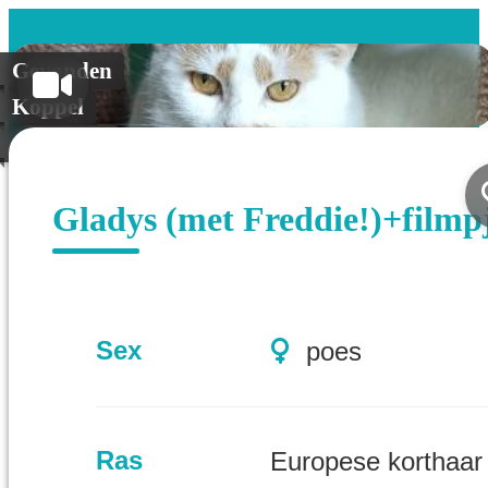
Gevonden
Koppel
Geplaatst
Gladys (met Freddie!)+filmp
Sex
poes
Ras
Europese korthaar