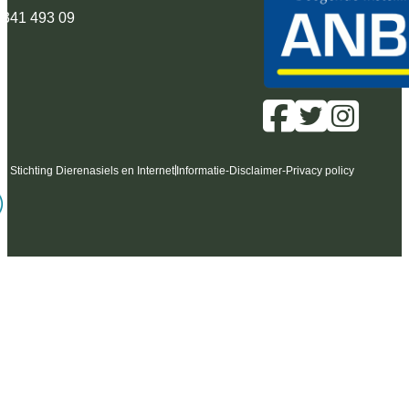
 341 493 09
6 Stichting Dierenasiels en Internet
Informatie
-
Disclaimer
-
Privacy policy