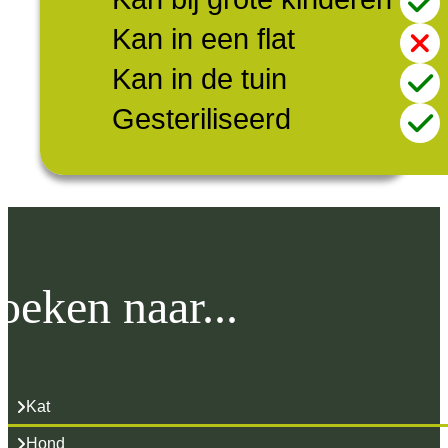
Kan in een flat
Kan in de tuin
Gesteriliseerd
oeken naar...
Kat
Hond