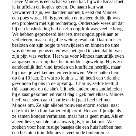
Lieve Minoes is een schat van een kat, hij wil alsmaar met
je knuffelen en kopjes geven. De naam kan wat
verwarrend zijn, we dachten namelijk eerst dat Minoes
een poes was... Hij is gevonden en meteen duidelijk was
een probleem met zijn rechteroog. Onderzoek wees uit dat
hij een lensloslating had en zijn oogdruk was veel te hoog.
We hebben geprobeerd hier iets met oogdruppels aan te
verbeteren, maar dat gaf te weinig resultaat. Daarom is er
besloten om zijn oogje te verwijderen en binnen no time
was de wond genezen en was het goed te zien dat hij van
zijn pijn was verlost. Het was voor Minoes natuurlijk even
aanpassen maar hij doet het inmiddels geweldig. Hij is zo
aandoenlijk lief, vind kroelen en knuffelen heerlijk, maar
hij moet je wel kennen en vertrouwen. We schatten hem
op 8 a 10 jaar. En wat zo leuk is.... hij heeft een vriendje
gevonden bij ons in de opvang... Charlie, zelfde leeftijd
(hij staat ook op de site). Uit hele andere omstandigheden
bij elkaar gekomen en vanaf dag 1 gek met elkaar. Minoes
heeft veel steun aan Charlie en hij gaat heel lief met
Minoes om. Ze zijn allebei trouwens enorm sociaal naar
elke kat die in hun kamer erbij komt. Het zou fijn zijn als
ze samen konden verhuizen, maar het is geen must. Als er
al een lieve, sociale kat aanwezig is, kan dat ook. We
zoeken voor hem rustige baasjes die een huis hebben met
een besloten tuin. Minoes is veel in de buitenren te