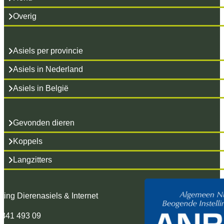
Overig
Asiels per provincie
Asiels in Nederland
Asiels in België
Gevonden dieren
Koppels
Langzitters
hting Dierenasiels & Internet
 341 493 09