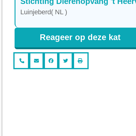
Stichting Dierenopvang 't Heer
Luinjeberd( NL )
Reageer op deze kat