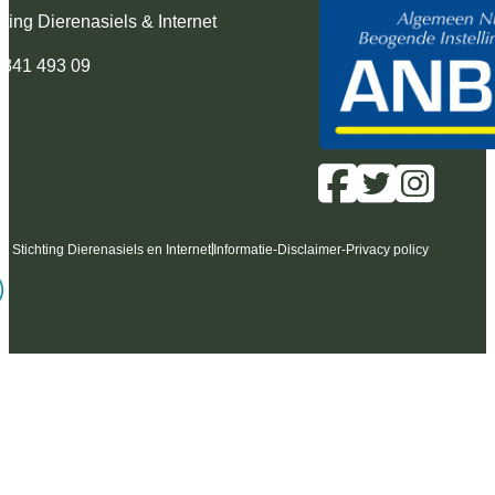
hting Dierenasiels & Internet
 341 493 09
6 Stichting Dierenasiels en Internet
Informatie
-
Disclaimer
-
Privacy policy