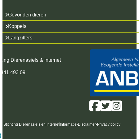
Gevonden dieren
Koppels
Langzitters
hting Dierenasiels & Internet
 341 493 09
6 Stichting Dierenasiels en Internet
Informatie
-
Disclaimer
-
Privacy policy