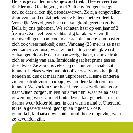
Bella is gevonden in Oranjewoud (nabij Heerenveen) aan
de Bieruma Oostingweg, met 3 kittens. Volgens zeggen
zou ze daar al een tijdje rondzwerven. Ze zijn aangevallen
door een hond en dat hebben de kittens niet overleefd.
Vreselijk. Vervolgens is er een vangkooi gezet en zo is
Bella bij ons gekomen. We schatten haar op een jaar of 2
à 3 max. Ze heeft een zachtaardig karakter, ze vindt
nieuwe dingen spannend, maar aan de andere kant past ze
zich ook weer makkelijk aan. Vandaag (25 mei) is ze naar
een kamer verhuisd, waar ze niet al te vriendelijk werd
ontvangen door de daar al aanwezige kater, maar ze trok
zich er weinig van aan. Inmiddels gaat het prima tussen
deze twee. Ze zou dus zeker bij een andere sociale kat
kunnen. Helaas weten we niet of ze ook zo makkelijk bij
honden is, dus dat maar niet uitproberen. Kleine kinderen
zullen te druk voor haar zijn, wat oudere kinderen moet
kunnen. We zoeken voor haar lieve baasjes die wél voor
haar willen zorgen, in een huis met tuin, waar ze na haar
gewenning weer van het buitenleven kan genieten, maar
daarna weer lekker binnen in een warm mandje. Uiteraard
is Bella gesteriliseerd, gechipt en ingeënt. Zoals
gebruikelijk plaatsen we katten nooit in de omgeving waar
ze gevonden zijn.