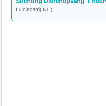
Stichting Dierenopvang 't Heer
Luinjeberd( NL )