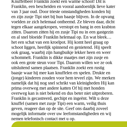
Knuffelbeer Franklin zoekt een warme schoot! Dit is
Franklin, een bescheiden en vooral aandoenlijk lieve kater
van 3 jaar oud. Door trieste omstandigheden konden hij
en zijn zusje Tipi niet bij hun baasje blijven. In de opvang
voelden ze zich helemaal ontheemd. Ze bleven daar, dicht
tegen elkaar aangekropen, verstopt en bang in een krabton
zitten. Daarom zitten hij en zusje Tipi nu in een gastgezin
en al snel bloeide Franklin helemaal op. En wat bleek…
het een schat van een kroelpot. Hij komt heel graag op
schoot liggen, heerlijk spinnend en genietend. Hij speelt
ook graag, waarbij zijn hangbuikje lekker heen en weer
schommelt. Franklin is dikke maatjes met zijn zusje en
ook een grote steun voor Tipi. Daarom willen we ze ook
uitsluitend samen plaatsen. Franklin zoekt een rustig
baasje waar hij mee kan knuffelen en spelen. Drukte en
(jonge) kinderen zouden voor hem teveel zijn. We merken
namelijk dat hij nog snel schrikt van kleinigheden Hij kan
prima overweg met andere katten Of hij met honden
overweg kan is niet bekend en dus beter niet uitproberen.
Franklin is gecastreerd, gechipt en ingeënt. Wilt u deze
knuffel (samen met zusje Tipi) een warm, veilig thuis
geven, reageer dan op de site. Geef ons daarbij zoveel
mogelijk informatie over uw leefomstandigheden en wij
nemen telefonisch contact met u op.