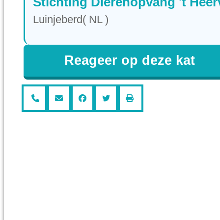
Stichting Dierenopvang 't Heer
Luinjeberd( NL )
Reageer op deze kat