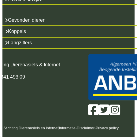
Gevonden dieren
Koppels
Langzitters
hting Dierenasiels & Internet
 341 493 09
6 Stichting Dierenasiels en Internet
Informatie
-
Disclaimer
-
Privacy policy