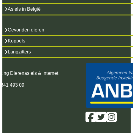
Asiels in België
Gevonden dieren
Koppels
Langzitters
hting Dierenasiels & Internet
 341 493 09