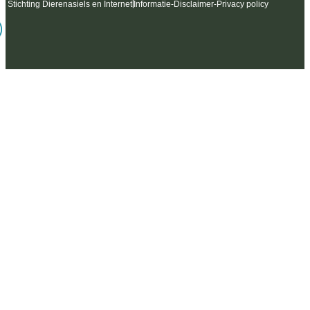
6 Stichting Dierenasiels en Internet
Informatie
-
Disclaimer
-
Privacy policy