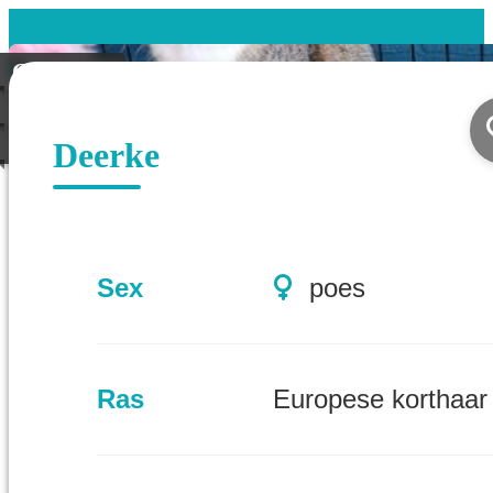
Gevonden
Koppel
Geplaatst
Deerke
Sex
poes
Ras
Europese korthaar