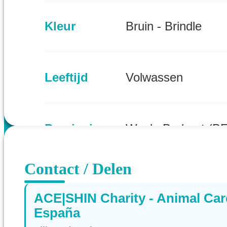
Kleur
Bruin - Brindle
Leeftijd
Volwassen
Provincie
Waals-Brabant (BE
Contact / Delen
ACE|SHIN Charity - Animal Car
España