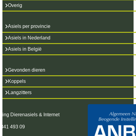
Overig
Asiels per provincie
Asiels in Nederland
Asiels in België
Gevonden dieren
Koppels
Langzitters
hting Dierenasiels & Internet
 341 493 09