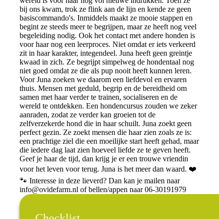
wereld is voor haar nog vol nieuwe indrukken. Toen ze
bij ons kwam, trok ze flink aan de lijn en kende ze geen
basiscommando's. Inmiddels maakt ze mooie stappen en
begint ze steeds meer te begrijpen, maar ze heeft nog veel
begeleiding nodig. Ook het contact met andere honden is
voor haar nog een leerproces. Niet omdat er iets verkeerd
zit in haar karakter, integendeel. Juna heeft geen greintje
kwaad in zich. Ze begrijpt simpelweg de hondentaal nog
niet goed omdat ze die als pup nooit heeft kunnen leren.
Voor Juna zoeken we daarom een liefdevol en ervaren
thuis. Mensen met geduld, begrip en de bereidheid om
samen met haar verder te trainen, socialiseren en de
wereld te ontdekken. Een hondencursus zouden we zeker
aanraden, zodat ze verder kan groeien tot de
zelfverzekerde hond die in haar schuilt. Juna zoekt geen
perfect gezin. Ze zoekt mensen die haar zien zoals ze is:
een prachtige ziel die een moeilijke start heeft gehad, maar
die iedere dag laat zien hoeveel liefde ze te geven heeft.
Geef je haar de tijd, dan krijg je er een trouwe vriendin
voor het leven voor terug. Juna is het meer dan waard. ❤️
🐾 Interesse in deze lieverd? Dan kan je mailen naar
info@ovidefarm.nl
of bellen/appen naar 06-30191979
Checklist