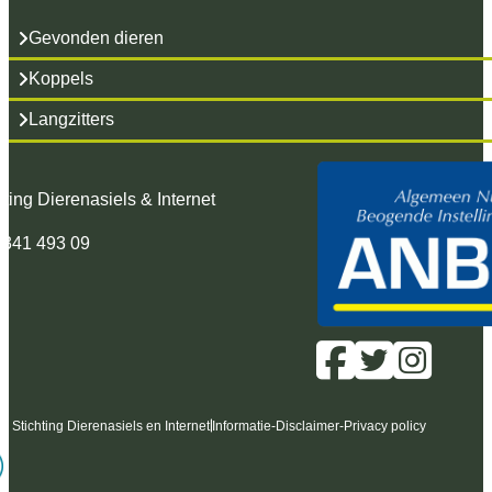
Gevonden dieren
Koppels
Langzitters
hting Dierenasiels & Internet
 341 493 09
6 Stichting Dierenasiels en Internet
Informatie
-
Disclaimer
-
Privacy policy