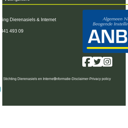
hting Dierenasiels & Internet
 341 493 09
6 Stichting Dierenasiels en Internet
Informatie
-
Disclaimer
-
Privacy policy