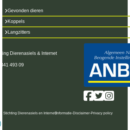
Gevonden dieren
Koppels
Langzitters
hting Dierenasiels & Internet
 341 493 09
6 Stichting Dierenasiels en Internet
Informatie
-
Disclaimer
-
Privacy policy