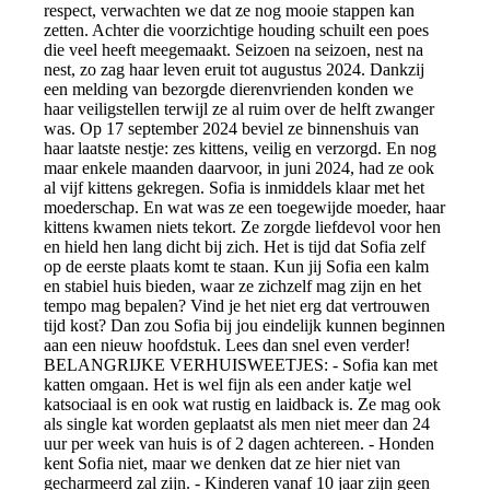
respect, verwachten we dat ze nog mooie stappen kan
zetten. Achter die voorzichtige houding schuilt een poes
die veel heeft meegemaakt. Seizoen na seizoen, nest na
nest, zo zag haar leven eruit tot augustus 2024. Dankzij
een melding van bezorgde dierenvrienden konden we
haar veiligstellen terwijl ze al ruim over de helft zwanger
was. Op 17 september 2024 beviel ze binnenshuis van
haar laatste nestje: zes kittens, veilig en verzorgd. En nog
maar enkele maanden daarvoor, in juni 2024, had ze ook
al vijf kittens gekregen. Sofia is inmiddels klaar met het
moederschap. En wat was ze een toegewijde moeder, haar
kittens kwamen niets tekort. Ze zorgde liefdevol voor hen
en hield hen lang dicht bij zich. Het is tijd dat Sofia zelf
op de eerste plaats komt te staan. Kun jij Sofia een kalm
en stabiel huis bieden, waar ze zichzelf mag zijn en het
tempo mag bepalen? Vind je het niet erg dat vertrouwen
tijd kost? Dan zou Sofia bij jou eindelijk kunnen beginnen
aan een nieuw hoofdstuk. Lees dan snel even verder!
BELANGRIJKE VERHUISWEETJES: - Sofia kan met
katten omgaan. Het is wel fijn als een ander katje wel
katsociaal is en ook wat rustig en laidback is. Ze mag ook
als single kat worden geplaatst als men niet meer dan 24
uur per week van huis is of 2 dagen achtereen. - Honden
kent Sofia niet, maar we denken dat ze hier niet van
gecharmeerd zal zijn. - Kinderen vanaf 10 jaar zijn geen