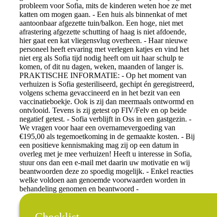
probleem voor Sofia, mits de kinderen weten hoe ze met
katten om mogen gaan. - Een huis als binnenkat of met
aantoonbaar afgezette tuin/balkon. Een hoge, niet met
afrastering afgezette schutting of haag is niet afdoende,
hier gaat een kat vliegensvlug overheen. - Haar nieuwe
personeel heeft ervaring met verlegen katjes en vind het
niet erg als Sofia tijd nodig heeft om uit haar schulp te
komen, of dit nu dagen, weken, maanden of langer is.
PRAKTISCHE INFORMATIE: - Op het moment van
verhuizen is Sofia gesteriliseerd, gechipt én geregistreerd,
volgens schema gevaccineerd en in het bezit van een
vaccinatieboekje. Ook is zij dan meermaals ontwormd en
ontvlooid. Tevens is zij getest op FIV/Felv en op beide
negatief getest. - Sofia verblijft in Oss in een gastgezin. -
We vragen voor haar een overnamevergoeding van
€195,00 als tegemoetkoming in de gemaakte kosten. - Bij
een positieve kennismaking mag zij op een datum in
overleg met je mee verhuizen! Heeft u interesse in Sofia,
stuur ons dan een e-mail met daarin uw motivatie en wij
beantwoorden deze zo spoedig mogelijk. - Enkel reacties
welke voldoen aan genoemde voorwaarden worden in
behandeling genomen en beantwoord -