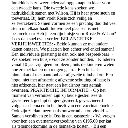
Inmiddels is ze weer helemaal opgeknapt en klaar voor
een tweede kans. Die tweede kans zoeken we
nadrukkelijk samen met Wilson. Hij is haar grote steun en
toeverlaat. Bij hem voelt Rosie zich veilig en
zelfverzekerd. Samen vormen ze een prachtig duo dat veel
steun uit elkaar haalt. Individueel plaatsen is niet
bespreekbaar Heb jij een fijn huisje voor Rosie & Wilson?
Lees dan snel even verder! BELANGRIJKE
VERHUISWEETJES: - Beide kunnen ze met andere
katten omgaan. We plaatsen hen echter wel enkel samen!
Een individuele plaatsing is dan ook niet bespreekbaar! -
We zoeken een huisje voor ze zonder honden. - Kinderen
vanaf 10 jaar zijn geen probleem, mits de kinderen weten
hoe ze met katten om mogen gaan. - Een huis als
binnenkat of met aantoonbaar afgezette tuin/balkon. Een
hoge, niet met afrastering afgezette schutting of haag is
niet afdoende, hier gaat een kat alsnog met gemak
overheen. PRAKTISCHE INFORMATIE: - Op het
moment van verhuizen zijn zij beide gesteriliseerd/
gecastreerd, gechipt én geregistreerd, gevaccineerd
volgens schema en in het bezit van een vaccinatieboekje.
Ook zijn zij dan meermaals ontwormd en ontvlooid. -
Samen verblijven ze in Oss in een gastgezin. - We vragen
voor hen een overnamevergoeding van €195,00 per kat
als tegemoetkoming in de gemaakte kosten. - Bij een