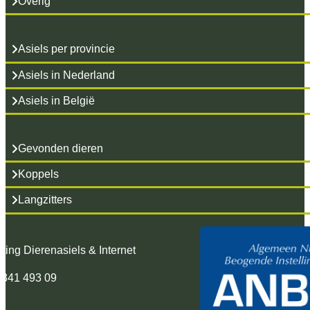
Overig
Asiels per provincie
Asiels in Nederland
Asiels in België
Gevonden dieren
Koppels
Langzitters
hting Dierenasiels & Internet
 341 493 09