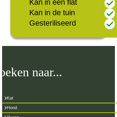
Kan in een flat
Kan in de tuin
Gesteriliseerd
oeken naar...
Kat
Hond