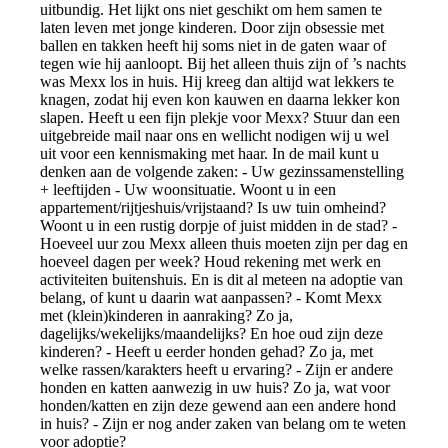
uitbundig. Het lijkt ons niet geschikt om hem samen te
laten leven met jonge kinderen. Door zijn obsessie met
ballen en takken heeft hij soms niet in de gaten waar of
tegen wie hij aanloopt. Bij het alleen thuis zijn of ’s nachts
was Mexx los in huis. Hij kreeg dan altijd wat lekkers te
knagen, zodat hij even kon kauwen en daarna lekker kon
slapen. Heeft u een fijn plekje voor Mexx? Stuur dan een
uitgebreide mail naar ons en wellicht nodigen wij u wel
uit voor een kennismaking met haar. In de mail kunt u
denken aan de volgende zaken: - Uw gezinssamenstelling
+ leeftijden - Uw woonsituatie. Woont u in een
appartement/rijtjeshuis/vrijstaand? Is uw tuin omheind?
Woont u in een rustig dorpje of juist midden in de stad? -
Hoeveel uur zou Mexx alleen thuis moeten zijn per dag en
hoeveel dagen per week? Houd rekening met werk en
activiteiten buitenshuis. En is dit al meteen na adoptie van
belang, of kunt u daarin wat aanpassen? - Komt Mexx
met (klein)kinderen in aanraking? Zo ja,
dagelijks/wekelijks/maandelijks? En hoe oud zijn deze
kinderen? - Heeft u eerder honden gehad? Zo ja, met
welke rassen/karakters heeft u ervaring? - Zijn er andere
honden en katten aanwezig in uw huis? Zo ja, wat voor
honden/katten en zijn deze gewend aan een andere hond
in huis? - Zijn er nog ander zaken van belang om te weten
voor adoptie?