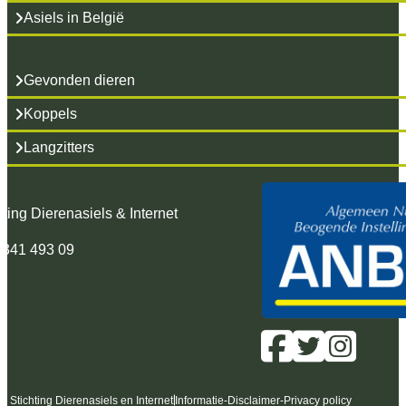
Asiels in België
Gevonden dieren
Koppels
Langzitters
hting Dierenasiels & Internet
 341 493 09
6 Stichting Dierenasiels en Internet
Informatie
-
Disclaimer
-
Privacy policy