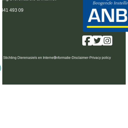
 341 493 09
6 Stichting Dierenasiels en Internet
Informatie
-
Disclaimer
-
Privacy policy