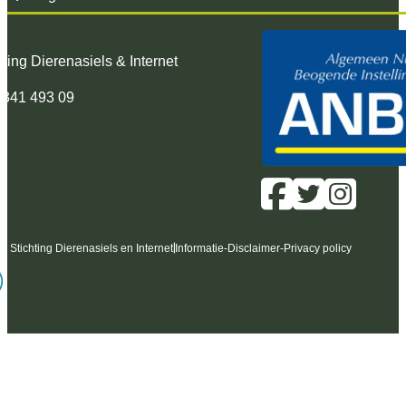
hting Dierenasiels & Internet
 341 493 09
6 Stichting Dierenasiels en Internet
Informatie
-
Disclaimer
-
Privacy policy