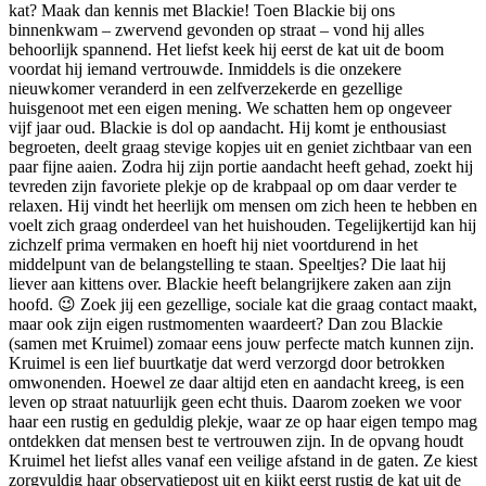
kat? Maak dan kennis met Blackie! Toen Blackie bij ons
binnenkwam – zwervend gevonden op straat – vond hij alles
behoorlijk spannend. Het liefst keek hij eerst de kat uit de boom
voordat hij iemand vertrouwde. Inmiddels is die onzekere
nieuwkomer veranderd in een zelfverzekerde en gezellige
huisgenoot met een eigen mening. We schatten hem op ongeveer
vijf jaar oud. Blackie is dol op aandacht. Hij komt je enthousiast
begroeten, deelt graag stevige kopjes uit en geniet zichtbaar van een
paar fijne aaien. Zodra hij zijn portie aandacht heeft gehad, zoekt hij
tevreden zijn favoriete plekje op de krabpaal op om daar verder te
relaxen. Hij vindt het heerlijk om mensen om zich heen te hebben en
voelt zich graag onderdeel van het huishouden. Tegelijkertijd kan hij
zichzelf prima vermaken en hoeft hij niet voortdurend in het
middelpunt van de belangstelling te staan. Speeltjes? Die laat hij
liever aan kittens over. Blackie heeft belangrijkere zaken aan zijn
hoofd. 😉 Zoek jij een gezellige, sociale kat die graag contact maakt,
maar ook zijn eigen rustmomenten waardeert? Dan zou Blackie
(samen met Kruimel) zomaar eens jouw perfecte match kunnen zijn.
Kruimel is een lief buurtkatje dat werd verzorgd door betrokken
omwonenden. Hoewel ze daar altijd eten en aandacht kreeg, is een
leven op straat natuurlijk geen echt thuis. Daarom zoeken we voor
haar een rustig en geduldig plekje, waar ze op haar eigen tempo mag
ontdekken dat mensen best te vertrouwen zijn. In de opvang houdt
Kruimel het liefst alles vanaf een veilige afstand in de gaten. Ze kiest
zorgvuldig haar observatiepost uit en kijkt eerst rustig de kat uit de