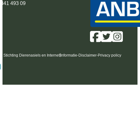
 341 493 09
6 Stichting Dierenasiels en Internet
Informatie
-
Disclaimer
-
Privacy policy