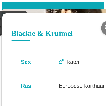
Gevonden
Koppel
Geplaatst
Blackie & Kruimel
Sex
kater
Ras
Europese korthaar