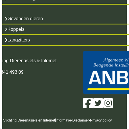
Gevonden dieren
Koppels
Langzitters
hting Dierenasiels & Internet
 341 493 09
6 Stichting Dierenasiels en Internet
Informatie
-
Disclaimer
-
Privacy policy