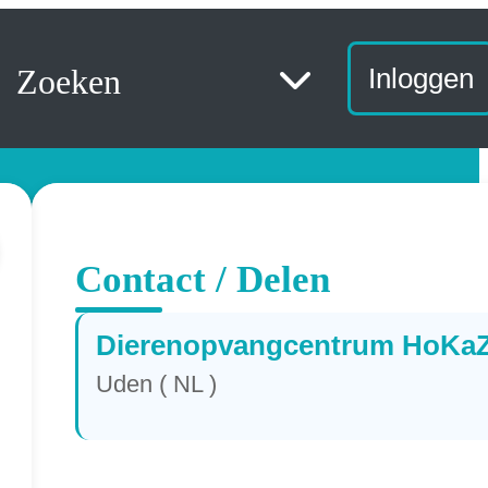
Zoeken
Inloggen
Contact / Delen
Dierenopvangcentrum HoKa
Uden ( NL )