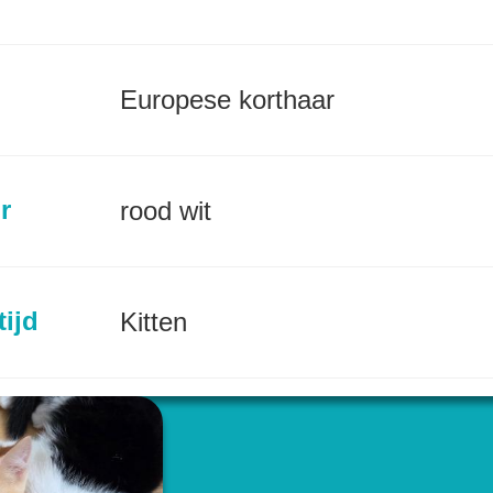
Europese korthaar
r
rood wit
tijd
Kitten
incie
Noord-Brabant (NL)