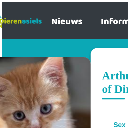
Nieuws
Inform
Arthu
of Di
Sex