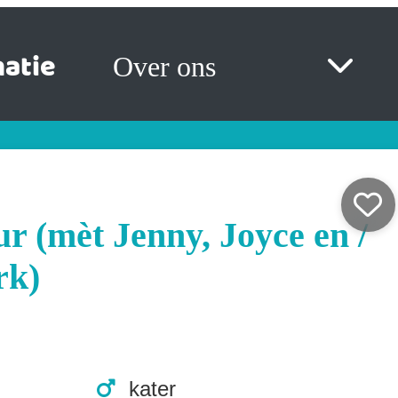
atie
Over ons
r (mèt Jenny, Joyce en /
rk)
kater