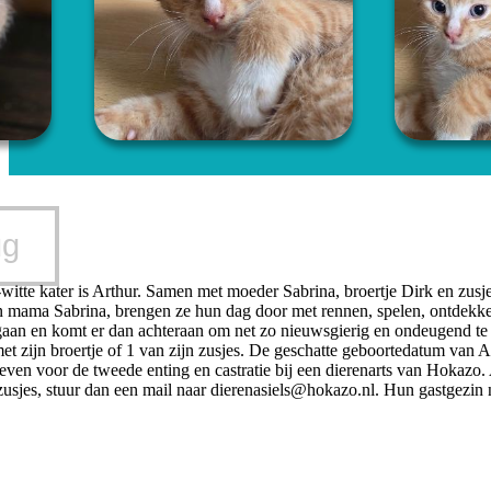
ug
itte kater is Arthur. Samen met moeder Sabrina, broertje Dirk en zusje
n mama Sabrina, brengen ze hun dag door met rennen, spelen, ontdekken,
gaan en komt er dan achteraan om net zo nieuwsgierig en ondeugend te 
et zijn broertje of 1 van zijn zusjes. De geschatte geboortedatum van A
en voor de tweede enting en castratie bij een dierenarts van Hokazo. Ar
zusjes, stuur dan een mail naar
dierenasiels@hokazo.nl
. Hun gastgezin 