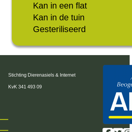
Kan in een flat
Kan in de tuin
Gesteriliseerd
Stichting Dierenasiels & Internet
KvK 341 493 09