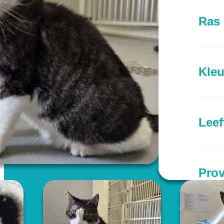
Ras
Kleu
Leef
Prov