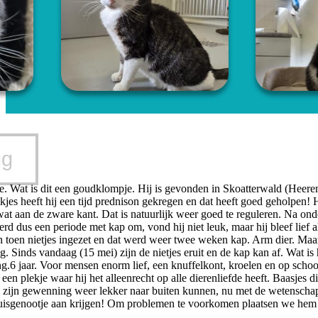
ug
. Wat is dit een goudklompje. Hij is gevonden in Skoatterwald (Heerenv
kjes heeft hij een tijd prednison gekregen en dat heeft goed geholpen! Hi
wat aan de zware kant. Dat is natuurlijk weer goed te reguleren. Na onde
erd dus een periode met kap om, vond hij niet leuk, maar hij bleef lief 
n toen nietjes ingezet en dat werd weer twee weken kap. Arm dier. Maar 
 Sinds vandaag (15 mei) zijn de nietjes eruit en de kap kan af. Wat is 
.6 jaar. Voor mensen enorm lief, een knuffelkont, kroelen en op schoot zi
n plekje waar hij het alleenrecht op alle dierenliefde heeft. Baasjes d
zijn gewenning weer lekker naar buiten kunnen, nu met de wetenschap
huisgenootje aan krijgen! Om problemen te voorkomen plaatsen we hem 