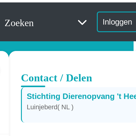
Zoeken
Inloggen
Contact / Delen
Stichting Dierenopvang 't He
Luinjeberd( NL )