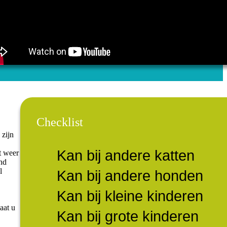
Checklist
 zijn
Kan bij andere katten
t weer
ond
l
Kan bij andere honden
Kan bij kleine kinderen
aat u
Kan bij grote kinderen