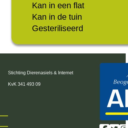
Kan in een flat
Kan in de tuin
Gesteriliseerd
Stichting Dierenasiels & Internet
KvK 341 493 09