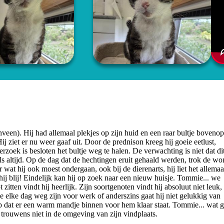
een). Hij had allemaal plekjes op zijn huid en een raar bultje bovenop
j ziet er nu weer gaaf uit. Door de prednison kreeg hij goeie eetlust,
rzoek is besloten het bultje weg te halen. De verwachting is niet dat di
als altijd. Op de dag dat de hechtingen eruit gehaald werden, trok de w
wat hij ook moest ondergaan, ook bij de dierenarts, hij liet het allemaa
hij blij! Eindelijk kan hij op zoek naar een nieuw huisje. Tommie... we
tten vindt hij heerlijk. Zijn soortgenoten vindt hij absoluut niet leuk,
ie elke dag weg zijn voor werk of anderszins gaat hij niet gelukkig van
 dat er een warm mandje binnen voor hem klaar staat. Tommie... wat g
trouwens niet in de omgeving van zijn vindplaats.