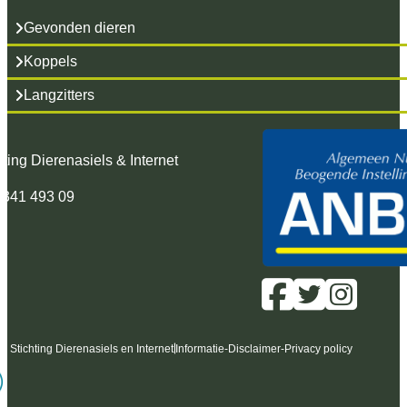
Gevonden dieren
Koppels
Langzitters
hting Dierenasiels & Internet
 341 493 09
6 Stichting Dierenasiels en Internet
Informatie
-
Disclaimer
-
Privacy policy