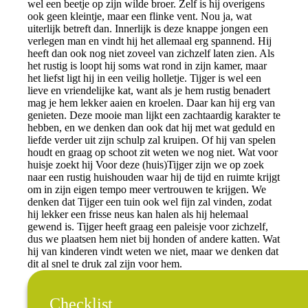
wel een beetje op zijn wilde broer. Zelf is hij overigens
ook geen kleintje, maar een flinke vent. Nou ja, wat
uiterlijk betreft dan. Innerlijk is deze knappe jongen een
verlegen man en vindt hij het allemaal erg spannend. Hij
heeft dan ook nog niet zoveel van zichzelf laten zien. Als
het rustig is loopt hij soms wat rond in zijn kamer, maar
het liefst ligt hij in een veilig holletje. Tijger is wel een
lieve en vriendelijke kat, want als je hem rustig benadert
mag je hem lekker aaien en kroelen. Daar kan hij erg van
genieten. Deze mooie man lijkt een zachtaardig karakter te
hebben, en we denken dan ook dat hij met wat geduld en
liefde verder uit zijn schulp zal kruipen. Of hij van spelen
houdt en graag op schoot zit weten we nog niet. Wat voor
huisje zoekt hij Voor deze (huis)Tijger zijn we op zoek
naar een rustig huishouden waar hij de tijd en ruimte krijgt
om in zijn eigen tempo meer vertrouwen te krijgen. We
denken dat Tijger een tuin ook wel fijn zal vinden, zodat
hij lekker een frisse neus kan halen als hij helemaal
gewend is. Tijger heeft graag een paleisje voor zichzelf,
dus we plaatsen hem niet bij honden of andere katten. Wat
hij van kinderen vindt weten we niet, maar we denken dat
dit al snel te druk zal zijn voor hem.
Checklist