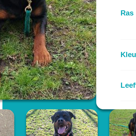
Ras
Kleu
Leef
Prov