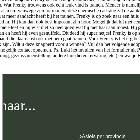
er. Wat Frenky trouwens ook echt leuk vind is trainen. Meneer is nameli
astreerd vanwege zijn hormonen, deze chemische castratie zal de aan
wat meer aandacht heeft bij het trainen. Frenky is op zoek naar een huis
ed in. Hij kan dan ook best imposant zijn hoor. Mogelijk dat hij met een
biele teef en hij wist niet zo heel goed wat hij met haar aan moest. Hi
aan en heeft hij even gesnuffeld. Dit deed hij super netjes! Frenky is op
mand die daarnaast ook met hem gaat trainen. Voor Frenky is het erg b
x zijn. Wilt u deze knapperd voor u winnen? Vul dan het volgende adopt
 mogelijk contact opnemen. Ps. Lukt het invullen van het formulier niet
oning, gezinssamenstelling, andere huisdieren, ervaring, etc.) en wat je
aar...
Asiels per provincie