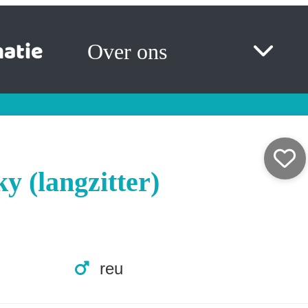
atie
Over ons
y (langzitter)
reu