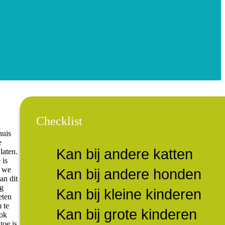
Checklist
huis
e
Kan bij andere katten
laten.
 is
r we
Kan bij andere honden
an dit
eg
Kan bij kleine kinderen
eten
 te
Kan bij grote kinderen
ook
toe is