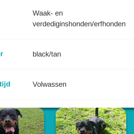
Waak- en
verdediginshonden/erfhonden
r
black/tan
tijd
Volwassen
incie
Noord-Holland (NL)