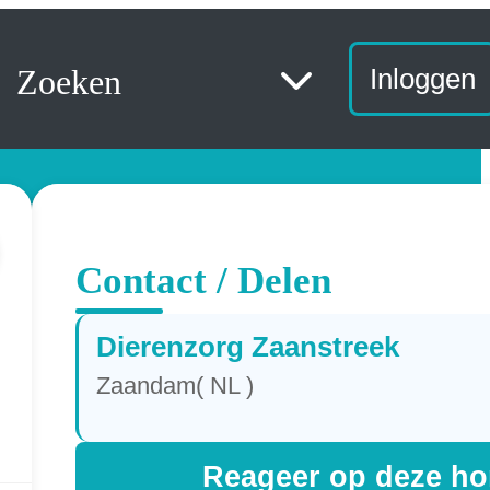
Zoeken
Inloggen
Contact / Delen
Dierenzorg Zaanstreek
Zaandam( NL )
Reageer op deze h