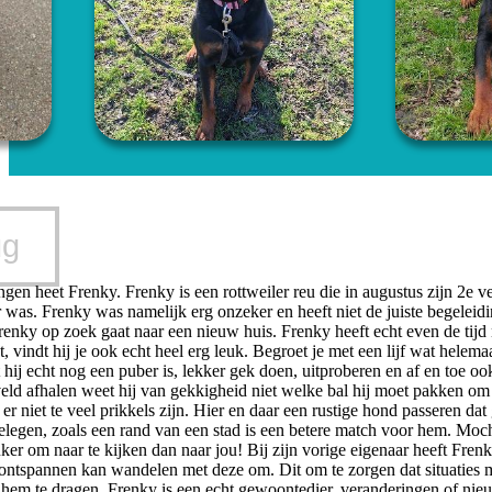
ug
gen heet Frenky. Frenky is een rottweiler reu die in augustus zijn 2e v
 was. Frenky was namelijk erg onzeker en heeft niet de juiste begeleidi
 Frenky op zoek gaat naar een nieuw huis. Frenky heeft echt even de tij
dt, vindt hij je ook echt heel erg leuk. Begroet je met een lijf wat hele
 hij echt nog een puber is, lekker gek doen, uitproberen en af en toe o
eld afhalen weet hij van gekkigheid niet welke bal hij moet pakken om 
 er niet te veel prikkels zijn. Hier en daar een rustige hond passeren 
elegen, zoals een rand van een stad is een betere match voor hem. Moch
uker om naar te kijken dan naar jou! Bij zijn vorige eigenaar heeft Fre
 ontspannen kan wandelen met deze om. Dit om te zorgen dat situaties me
em te dragen. Frenky is een echt gewoontedier, veranderingen of nieuwe