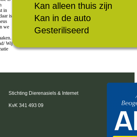
Kan alleen thuis zijn
n
t in
Kan in de auto
daar is
neus
jn we
Gesteriliseerd
maken.
nd/ Wij
matie
Stichting Dierenasiels & Internet
KvK 341 493 09