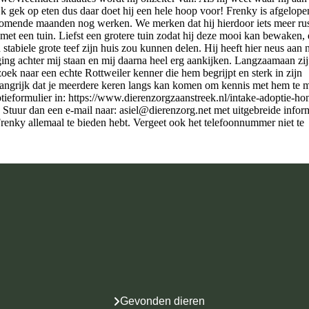
jk gek op eten dus daar doet hij een hele hoop voor! Frenky is afgelope
komende maanden nog werken. We merken dat hij hierdoor iets meer rus
 met een tuin. Liefst een grotere tuin zodat hij deze mooi kan bewaken, 
 stabiele grote teef zijn huis zou kunnen delen. Hij heeft hier neus aan 
j ging achter mij staan en mij daarna heel erg aankijken. Langzaamaan zi
 zoek naar een echte Rottweiler kenner die hem begrijpt en sterk in zijn
elangrijk dat je meerdere keren langs kan komen om kennis met hem te 
ieformulier in: https://www.dierenzorgzaanstreek.nl/intake-adoptie-ho
? Stuur dan een e-mail naar:
asiel@dierenzorg.net
met uitgebreide infor
 Frenky allemaal te bieden hebt. Vergeet ook het telefoonnummer niet te
Gevonden dieren