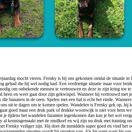
erjaardag mocht vieren. Frenky is bij ons gekomen omdat de situatie in 
ng gehad die hij wel nodig had. Een verdrietige situatie maar voor beid
d nodig om onbekende mensen te vertrouwen en deze in zijn kring toe te 
maal heen en weer gaat door zijn gekwispel. Wanneer hij vertrouwd met je
ok die bananen in de oren. Spelen met een bal is echt het einde. Wannee
ons uit te dagen om te komen spelen. Wandelen is Frenky gek op, hij k
dat gaat goed maar een druk park of drukke woonwijk is niet voor hem w
t je tijdens het wandelen fazanten tegenkomen dan kan je het wel verg
nky al kennisgemaakt met de muilkorf en wij zijn nu druk met training om
t Frenky veiliger zijn. Hij doet dit inmiddels super goed en vind het 
/vreemden situaties wordt hij onzeker van. Als hij weet waar hij aan 