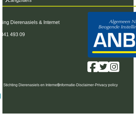
Langzitters
hting Dierenasiels & Internet
 341 493 09
6 Stichting Dierenasiels en Internet
Informatie
-
Disclaimer
-
Privacy policy