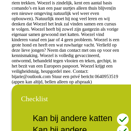
riem trekken. Woezel is zindelijk, kent een aantal basis
comando’s en kan een paar uurtjes alleen thuis blijven(in
een nieuwe omgeving natuurlijk wel weer even
opbouwen). Natuurlijk moet hij nog veel leren en wij
denken dat Woezel het leuk zal vinden samen een cursus
te volgen. Woezel heeft bij zowel zijn gastgezin als vorige
eigenaar samen gewoond met katten. Woezel vind
kinderen vanaf een jaar of 4 geen probleem. Woezel is een
grote hond en heeft een wat ruwharige vacht. Verliefd op
deze lieve jongen? Neem dan contact met ons op voor een
kennismaking. Woezel is volledig gevaccineerd,
ontwormd, behandeld tegen vlooien en teken, gechipt, in
het bezit van een Europees paspoort. Woezel krijgt een
veiligheidstuig, heupgordel mee. Contact:
bijarie@outlook.com
Stuur een privé bericht 0640953519
(appen kan altijd, bellen alleen op afspraak)
Checklist
Kan bij andere katten
Kan bij andere